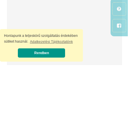
Honlapunk a teljeskörű szolgáltatás érdekében
sütiket használ.
Adatkezelési Tájékoztatónk
Rendben