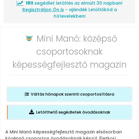
1911
segédlet letöltés az elmúlt 30 napban!
Regisztráljon Ön is
- ajándék Letöltőkód a
hírlevelekben!
Mini Manó: középső
csoportosoknak
képességfejlesztő magazin
Váltás hónapok szerinti csoportosításra
Letölthető segédletek óvodásoknak
A Mini Manó képességfejlesztő magazin elsősorban
középső csoportos óvodásoknak készül. Életkori