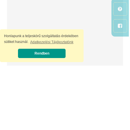
Honlapunk a teljeskörű szolgáltatás érdekében
sütiket használ.
Adatkezelési Tájékoztatónk
Rendben