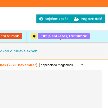
Bejelentkezés
Regisztráció
, tartalmak
TIP: jelentkezés, tartalmak
+
tőkód a hírlevelekben!
knek
(2023. november)