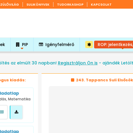
SZÜLŐVILÁG
SULIKÖNYVEK
TUDORKASHOP
KAPCSOLAT
tek
PIP
Igényfelmérő
ROP: jelentkezés
+
+
öltés az elmúlt 30 napban!
Regisztráljon Ön is
- ajándék Letöl
ógus kiadás:
243. Tappancs Suli Elsősö
ladatlap
dás, Matematika
ladatlap