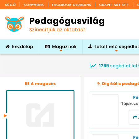
SÚGÓ
KÖNYVEINK
FACEBOOK OLDALUNK
GRAPH-ART KFT.
Pedagógusvilág
Színesítjük az oktatást
Kezdőlap
Magazinok
Letölthető segédle
+
+
1799
segédlet let
A magazin:
Digitális pedag
Fe
Tájékozó
Fe