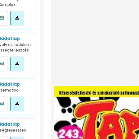
Komplex
ladatlap
elv és irodalom,
észségfejlesztés
ladatlap
tematika
ladatlap
ségfejlesztés