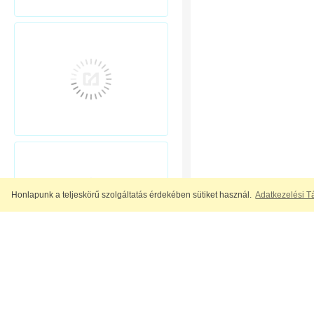
Honlapunk a teljeskörű szolgáltatás érdekében sütiket használ.
Adatkezelési T
A nagy felbontású t