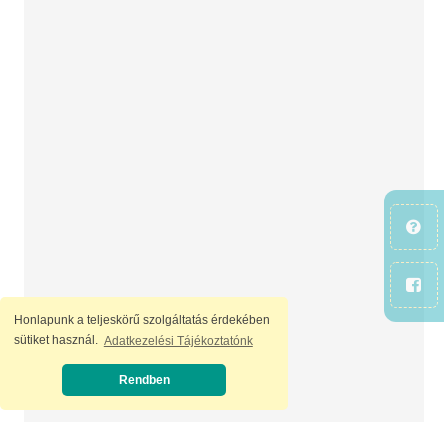
Honlapunk a teljeskörű szolgáltatás érdekében
sütiket használ.
Adatkezelési Tájékoztatónk
Rendben