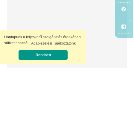
Honlapunk a teljeskörű szolgáltatás érdekében
sütiket használ.
Adatkezelési Tájékoztatónk
Rendben