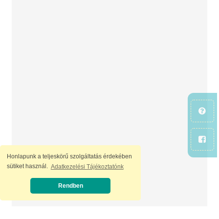
Honlapunk a teljeskörű szolgáltatás érdekében
sütiket használ.
Adatkezelési Tájékoztatónk
Rendben