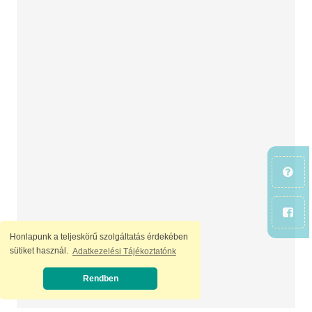
Honlapunk a teljeskörű szolgáltatás érdekében
sütiket használ.
Adatkezelési Tájékoztatónk
Rendben