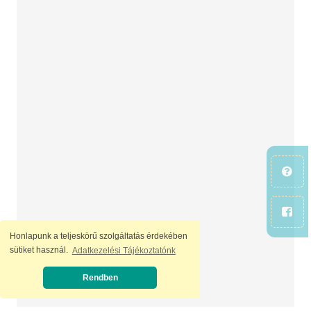
Honlapunk a teljeskörű szolgáltatás érdekében
sütiket használ.
Adatkezelési Tájékoztatónk
Rendben