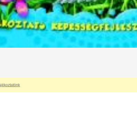
ájékoztatónk
artalmak megtekintéséhez regisztráció és érvényes 