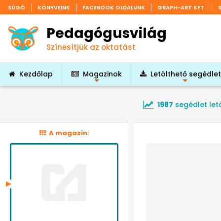
SÚGÓ
KÖNYVEINK
FACEBOOK OLDALUNK
GRAPH-ART KFT.
Pedagógusvilág
Színesítjük az oktatást
Kezdőlap
Magazinok
Letölthető segédle
+
+
1987
segédlet let
A magazin: