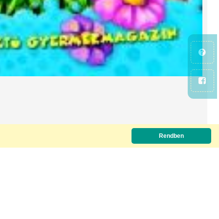
Rendben
Letöltőkód szükséges.