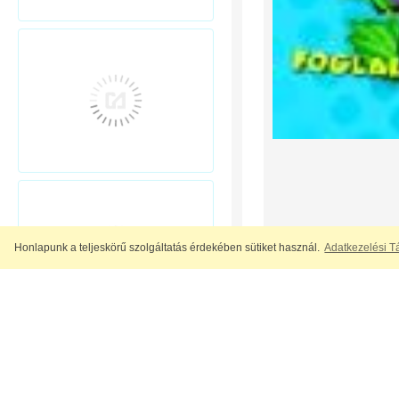
Honlapunk a teljeskörű szolgáltatás érdekében sütiket használ.
Adatkezelési T
A nagy felbontású t