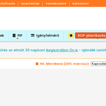
SZÜLŐVILÁG
SULIKÖNYVEK
TUDORKASHOP
KAPCSOLAT
tek
PIP
Igényfelmérő
ROP: jelentkezés
+
+
öltés az elmúlt 30 napban!
Regisztráljon Ön is
- ajándék Letöl
110. Mini Manó
(2011. március)