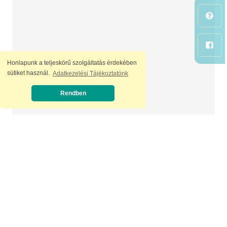
Honlapunk a teljeskörű szolgáltatás érdekében
sütiket használ.
Adatkezelési Tájékoztatónk
Rendben