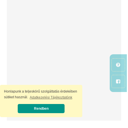
Honlapunk a teljeskörű szolgáltatás érdekében
sütiket használ.
Adatkezelési Tájékoztatónk
Rendben