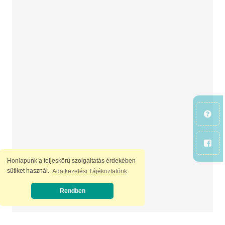
Honlapunk a teljeskörű szolgáltatás érdekében
sütiket használ.
Adatkezelési Tájékoztatónk
Rendben