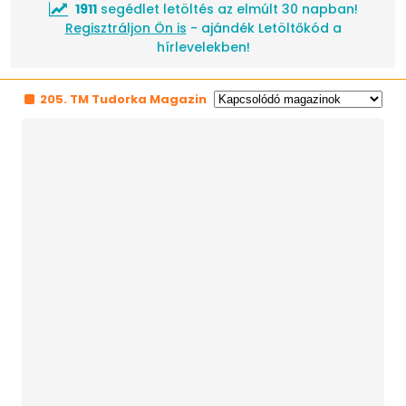
1911
segédlet letöltés az elmúlt 30 napban!
Regisztráljon Ön is
- ajándék Letöltőkód a
hírlevelekben!
205. TM Tudorka Magazin