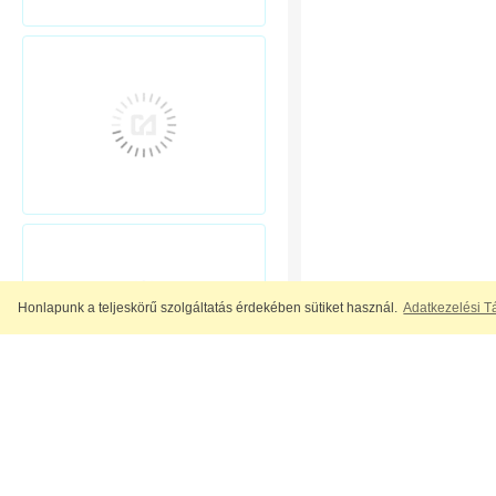
Honlapunk a teljeskörű szolgáltatás érdekében sütiket használ.
Adatkezelési T
A nagy felbontású t