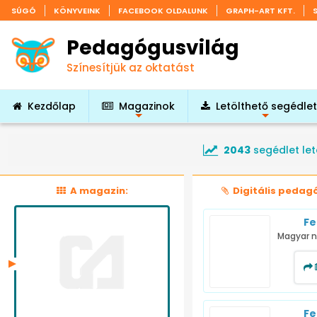
SÚGÓ
KÖNYVEINK
FACEBOOK OLDALUNK
GRAPH-ART KFT.
Pedagógusvilág
Színesítjük az oktatást
Kezdőlap
Magazinok
Letölthető segédle
+
+
2043
segédlet let
A magazin:
Digitális pedag
Fe
Magyar n
Fe