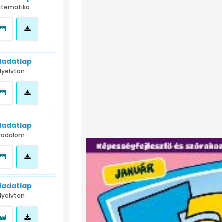
tematika
ladatlap
Nyelvtan
ladatlap
Irodalom
ladatlap
Nyelvtan