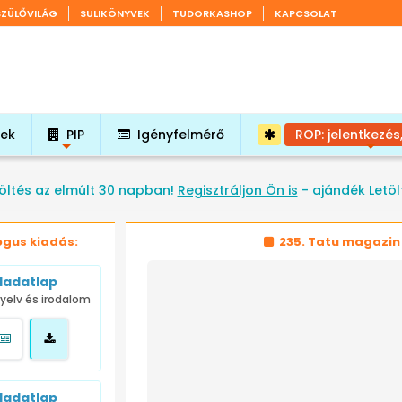
SZÜLŐVILÁG
SULIKÖNYVEK
TUDORKASHOP
KAPCSOLAT
tek
PIP
Igényfelmérő
ROP: jelentkezés
+
+
öltés az elmúlt 30 napban!
Regisztráljon Ön is
- ajándék Letöl
ógus kiadás:
235. Tatu magazin
ladatlap
yelv és irodalom
ladatlap