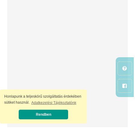
Honlapunk a teljeskörű szolgáltatás érdekében
sütiket használ.
Adatkezelési Tájékoztatónk
Rendben