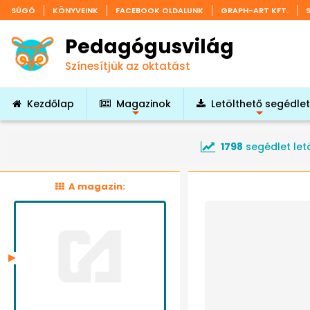
SÚGÓ
KÖNYVEINK
FACEBOOK OLDALUNK
GRAPH-ART KFT.
Pedagógusvilág
Színesítjük az oktatást
Kezdőlap
Magazinok
Letölthető segédle
+
+
1798
segédlet let
A magazin: