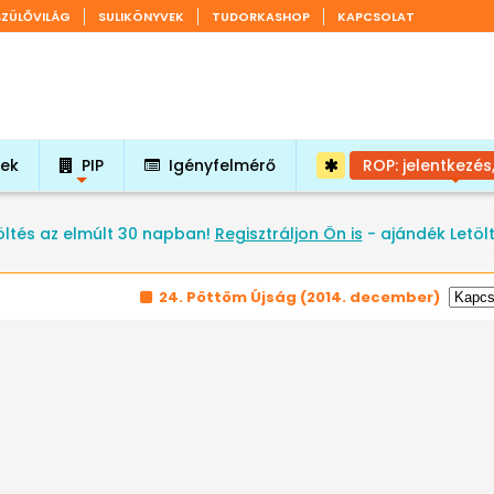
SZÜLŐVILÁG
SULIKÖNYVEK
TUDORKASHOP
KAPCSOLAT
tek
PIP
Igényfelmérő
ROP: jelentkezés
+
+
öltés az elmúlt 30 napban!
Regisztráljon Ön is
- ajándék Letöl
24. Pöttöm Újság
(2014. december)