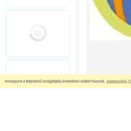
Honlapunk a teljeskörű szolgáltatás érdekében sütiket használ.
Adatkezelési T
A nagy felbontású t