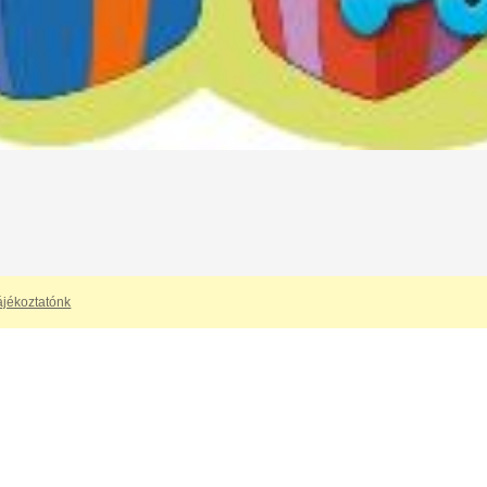
ájékoztatónk
artalmak megtekintéséhez regisztráció és érvényes 