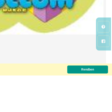
Rendben
Letöltőkód szükséges.