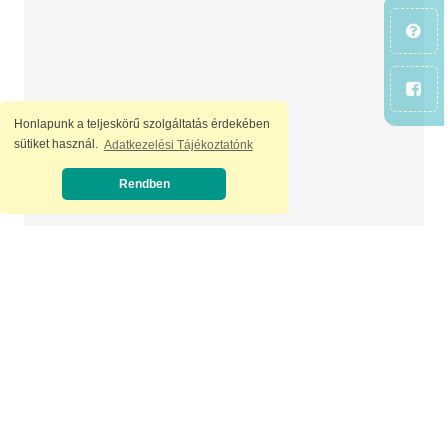
Honlapunk a teljeskörű szolgáltatás érdekében
sütiket használ.
Adatkezelési Tájékoztatónk
Rendben