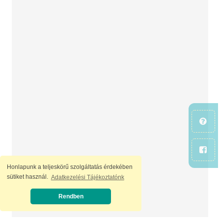
Honlapunk a teljeskörű szolgáltatás érdekében
sütiket használ.
Adatkezelési Tájékoztatónk
Rendben