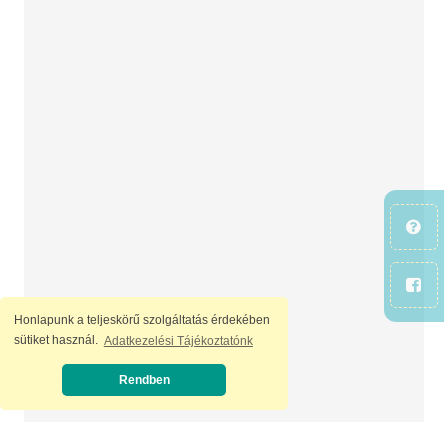
Honlapunk a teljeskörű szolgáltatás érdekében
sütiket használ.
Adatkezelési Tájékoztatónk
Rendben