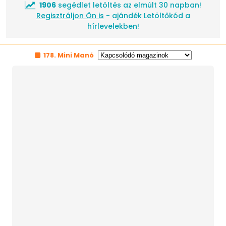
1906
segédlet letöltés az elmúlt 30 napban!
Regisztráljon Ön is
- ajándék Letöltőkód a
hírlevelekben!
178. Mini Manó