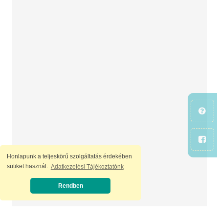
Honlapunk a teljeskörű szolgáltatás érdekében
sütiket használ.
Adatkezelési Tájékoztatónk
Rendben