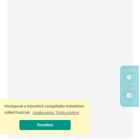
Honlapunk a teljeskörű szolgáltatás érdekében
sütiket használ.
Adatkezelési Tájékoztatónk
Rendben