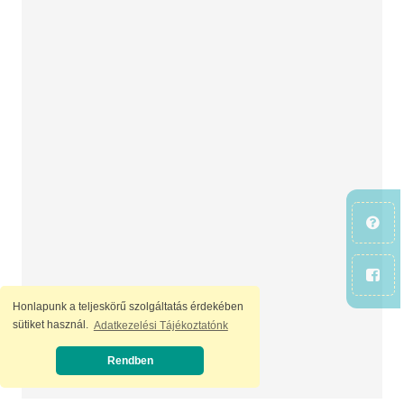
Honlapunk a teljeskörű szolgáltatás érdekében
sütiket használ.
Adatkezelési Tájékoztatónk
Rendben