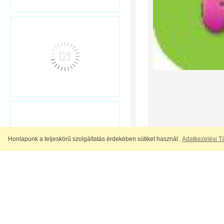
Honlapunk a teljeskörű szolgáltatás érdekében sütiket használ.
Adatkezelési T
A nagy felbontású t