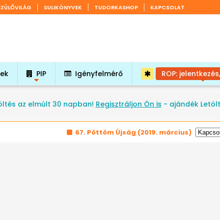
SZÜLŐVILÁG
SULIKÖNYVEK
TUDORKASHOP
KAPCSOLAT
tek
PIP
Igényfelmérő
ROP: jelentkezés
+
+
öltés az elmúlt 30 napban!
Regisztráljon Ön is
- ajándék Letöl
67. Pöttöm Újság
(2019. március)