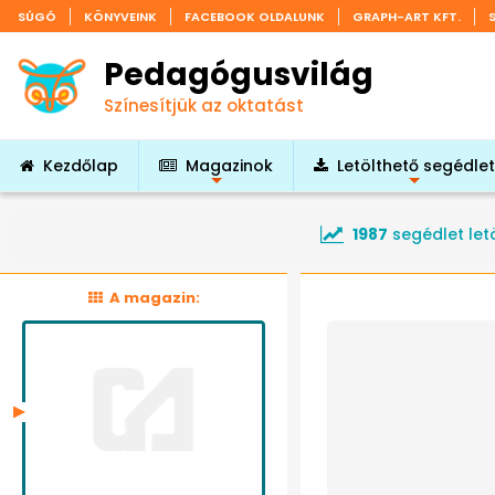
SÚGÓ
KÖNYVEINK
FACEBOOK OLDALUNK
GRAPH-ART KFT.
Pedagógusvilág
Színesítjük az oktatást
Kezdőlap
Magazinok
Letölthető segédle
+
+
1987
segédlet let
A magazin: