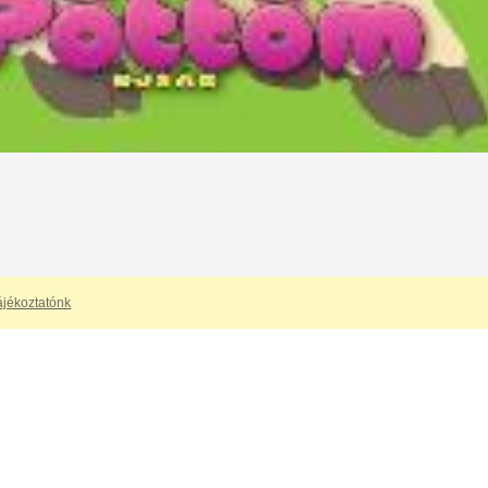
ájékoztatónk
artalmak megtekintéséhez regisztráció és érvényes 