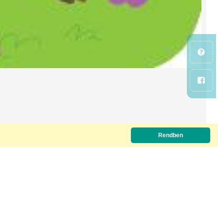
Rendben
Letöltőkód szükséges.