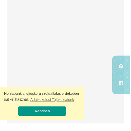
Honlapunk a teljeskörű szolgáltatás érdekében
sütiket használ.
Adatkezelési Tájékoztatónk
Rendben